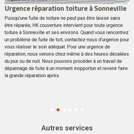
Urgence réparation toiture à Sonneville
U
se
Puisqu’une fuite de toiture ne peut pas être laissé sans
Be
.
être réparée, HK couverture intervient pour toute urgence
ré
e
toiture à Sonneville et ses environs. Quand vous rencontrez
de
.
un problème de fuite de toit, contactez-nous d’urgence pour
Pa
e
vous réaliser le soin adéquat. Pour une urgence de
d’
réparation, nous venons chez même à des heures décalées
éq
du jour ou de nuit. Nous pouvons procéder à un travail de
tr
sés
dépannage de fuite à un moment inopportun et revenir faire
no
es
la grande réparation après.
se
pr
Autres services