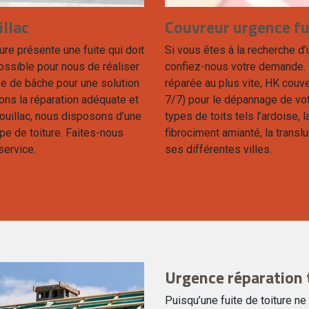
llac
Couvreur urgence fui
ture présente une fuite qui doit
Si vous êtes à la recherche d’u
possible pour nous de réaliser
confiez-nous votre demande. P
ose de bâche pour une solution
réparée au plus vite, HK couv
sons la réparation adéquate et
7/7) pour le dépannage de vot
Rouillac, nous disposons d’une
types de toits tels l’ardoise, la
pe de toiture. Faites-nous
fibrociment amianté, la translu
service.
ses différentes villes.
Urgence réparation t
Puisqu’une fuite de toiture ne