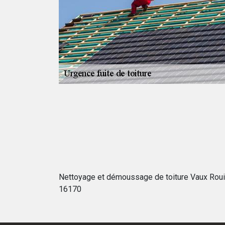
 ardoises sont
 est bouchée, les
iture qui doivent
quipe peut
ur tout 16170,
Nettoyage et démoussage de toiture Vaux Roui
16170