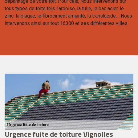
dépannage de votre toit. Pour cela, Nous intervenons sur
tous types de toits tels l’ardoise, la tuile, le bac acier, le
zinc, la plaque, le fibrociment amianté, la translucide,... Nous
intervenons ainsi sur tout 16300 et ses différentes villes.
es
Urgence fuite de toiture Vignolles
U