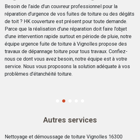
Besoin de l’aide d’un couvreur professionnel pour la
Pr
réparation d’urgence de vos fuites de toiture ou des dégâts
c
de toit ? HK couverture est présent pour toute demande.
dé
s
Parce que la réalisation d’une réparation doit faire l’objet
de
d’une intervention rapide surtout en période de pluie, notre
ré
équipe urgence fuite de toiture à Vignolles propose des
to
travaux de dépannage toiture pour tous travaux. Confiez-
re
nous ce dont vous avez besoin, notre équipe est à votre
ad
e
service. Nous vous proposons la solution adéquate à vos
im
problèmes d’étanchéité toiture.
16
ré
Autres services
Nettoyage et démoussage de toiture Vignolles 16300