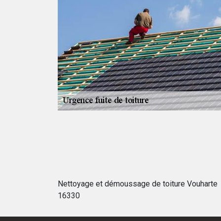
e vous le
ez pas à prendre
ut pas se faire
vice d’urgence
de bâche la
oit ou tout
Nettoyage et démoussage de toiture Vouharte
16330