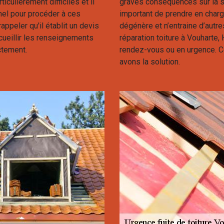
iculièrement difficiles et il
graves conséquences sur la st
nel pour procéder à ces
important de prendre en charg
appeler qu'il établit un devis
dégénère et n’entraine d’aut
cueillir les renseignements
réparation toiture à Vouharte,
ctement.
rendez-vous ou en urgence. C
avons la solution.