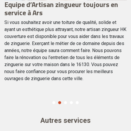
Equipe d’Artisan zingueur toujours en
T
service à Ars
H
ur
Si vous souhaitez avoir une toiture de qualité, solide et
La
ayant un esthétique plus attrayant, notre artisan zingueur HK
d’
s
couverture est disponible pour vous aider dans les travaux
po
de zinguerie. Exerçant le métier de ce domaine depuis des
go
années, notre équipe saura comment faire. Nous pouvons
sy
is
faire la rénovation ou l’entretien de tous les éléments de
pr
zinguerie sur votre maison dans le 16130. Vous pouvez
fa
nous faire confiance pour vous procurer les meilleurs
zi
ouvrages de zinguerie dans cette ville.
da
Autres services