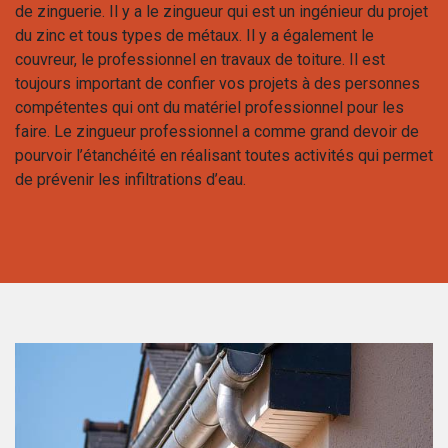
de zinguerie. Il y a le zingueur qui est un ingénieur du projet
du zinc et tous types de métaux. Il y a également le
couvreur, le professionnel en travaux de toiture. Il est
toujours important de confier vos projets à des personnes
compétentes qui ont du matériel professionnel pour les
faire. Le zingueur professionnel a comme grand devoir de
pourvoir l’étanchéité en réalisant toutes activités qui permet
de prévenir les infiltrations d’eau.