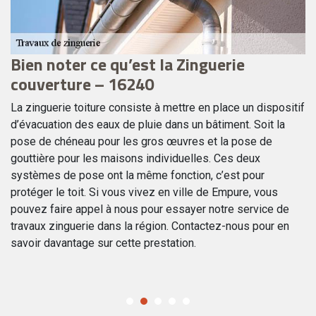
Bien noter ce qu’est la Zinguerie
T
couverture – 16240
c
La zinguerie toiture consiste à mettre en place un dispositif
Sp
oir
d’évacuation des eaux de pluie dans un bâtiment. Soit la
so
il
pose de chéneau pour les gros œuvres et la pose de
l’
gouttière pour les maisons individuelles. Ces deux
ma
systèmes de pose ont la même fonction, c’est pour
pr
u.
protéger le toit. Si vous vivez en ville de Empure, vous
so
as
pouvez faire appel à nous pour essayer notre service de
dé
travaux zinguerie dans la région. Contactez-nous pour en
ch
savoir davantage sur cette prestation.
po