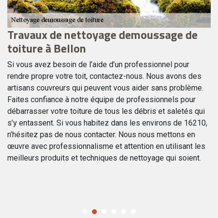
u
Travaux de nettoyage demoussage de
A
toiture à Bellon
t
Si vous avez besoin de l’aide d’un professionnel pour
Si
rendre propre votre toit, contactez-nous. Nous avons des
te
artisans couvreurs qui peuvent vous aider sans problème.
HK
Faites confiance à notre équipe de professionnels pour
te
débarrasser votre toiture de tous les débris et saletés qui
pl
s’y entassent. Si vous habitez dans les environs de 16210,
vo
n’hésitez pas de nous contacter. Nous nous mettons en
ré
re
œuvre avec professionnalisme et attention en utilisant les
fe
un
meilleurs produits et techniques de nettoyage qui soient.
tâ
r