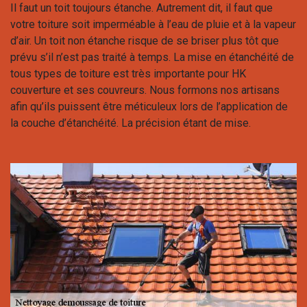
Il faut un toit toujours étanche. Autrement dit, il faut que
votre toiture soit imperméable à l’eau de pluie et à la vapeur
d’air. Un toit non étanche risque de se briser plus tôt que
prévu s’il n’est pas traité à temps. La mise en étanchéité de
tous types de toiture est très importante pour HK
couverture et ses couvreurs. Nous formons nos artisans
afin qu’ils puissent être méticuleux lors de l’application de
la couche d’étanchéité. La précision étant de mise.