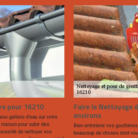
ère pour 16210
Faire le Nettoyage d
environs
eux gallons d'eau sur votre
e maison pour subir des
Bien entretenir vos gouttières 
onseillé de nettoyer vos
beaucoup de choses dont vous