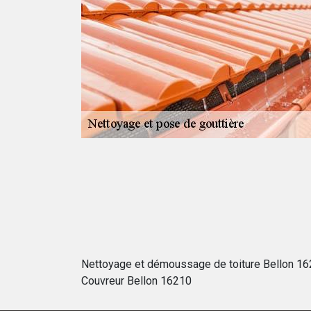
us savez à quel
te, car toutes
mes d’écoulement.
ières nettoyées
vez faire appel à
otre projet
Nettoyage et démoussage de toiture Bellon 1
Couvreur Bellon 16210