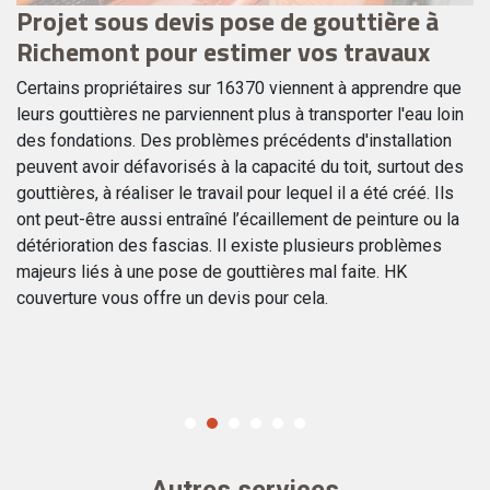
Projet sous devis pose de gouttière à
N
Richemont pour estimer vos travaux
R
Certains propriétaires sur 16370 viennent à apprendre que
Fa
leurs gouttières ne parviennent plus à transporter l'eau loin
to
des fondations. Des problèmes précédents d'installation
co
de
peuvent avoir défavorisés à la capacité du toit, surtout des
mo
u
gouttières, à réaliser le travail pour lequel il a été créé. Ils
in
,
ont peut-être aussi entraîné l’écaillement de peinture ou la
to
détérioration des fascias. Il existe plusieurs problèmes
No
ez
majeurs liés à une pose de gouttières mal faite. HK
ra
couverture vous offre un devis pour cela.
fo
Autres services