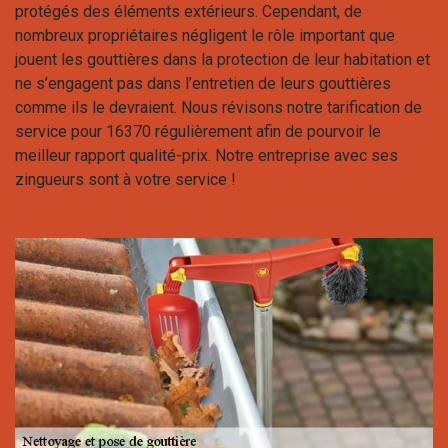
protégés des éléments extérieurs. Cependant, de
nombreux propriétaires négligent le rôle important que
jouent les gouttières dans la protection de leur habitation et
ne s’engagent pas dans l’entretien de leurs gouttières
comme ils le devraient. Nous révisons notre tarification de
service pour 16370 régulièrement afin de pourvoir le
meilleur rapport qualité-prix. Notre entreprise avec ses
zingueurs sont à votre service !