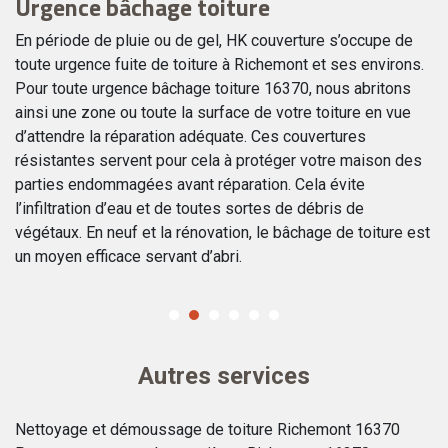
Urgence bâchage toiture
U
En période de pluie ou de gel, HK couverture s’occupe de
Be
ts
toute urgence fuite de toiture à Richemont et ses environs.
vo
Pour toute urgence bâchage toiture 16370, nous abritons
in
ainsi une zone ou toute la surface de votre toiture en vue
po
e
d’attendre la réparation adéquate. Ces couvertures
ur
résistantes servent pour cela à protéger votre maison des
pl
parties endommagées avant réparation. Cela évite
de
l’infiltration d’eau et de toutes sortes de débris de
se
végétaux. En neuf et la rénovation, le bâchage de toiture est
m
un moyen efficace servant d’abri.
vo
Autres services
Nettoyage et démoussage de toiture Richemont 16370