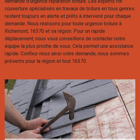
demande d’urgence réparation toiture. Les experts HK
couverture spécialisés en travaux de toiture en tous genres
restent toujours en alerte et prêts à intervenir pour chaque
demande. Nous réalisons pour toute urgence toiture à
Richemont, 16370 et sa région. Pour un rapide
déplacement, nous vous conseillons de contacter notre
équipe la plus proche de vous. Cela permet une assistance
rapide. Confiez-nous ainsi votre demande, nous sommes
présents pour la région et tout 16370.