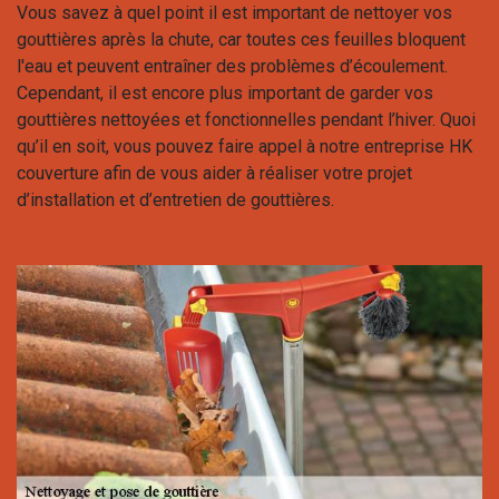
Vous savez à quel point il est important de nettoyer vos
gouttières après la chute, car toutes ces feuilles bloquent
l'eau et peuvent entraîner des problèmes d’écoulement.
Cependant, il est encore plus important de garder vos
gouttières nettoyées et fonctionnelles pendant l’hiver. Quoi
qu’il en soit, vous pouvez faire appel à notre entreprise HK
couverture afin de vous aider à réaliser votre projet
d’installation et d’entretien de gouttières.