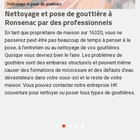
Nettoyage et pose de gouttière à
N
Ronsenac par des professionnels
d
la
En tant que propriétaire de maison sur 16320, vous ne
Le
es
passerez peut-être pas beaucoup de temps à penser à la
gr
il
pose, à l’entretien ou au nettoyage de vos gouttières.
li
Quoique vous devriez bien le faire. Les problèmes de
ca
gouttière sont des embarras structurels et peuvent même
le
causer des formations de moisissure et des défauts d’eau
gr
dévastateurs dans votre sous-sol et le reste de votre
ma
maison. Vous pouvez contacter notre entreprise HK
vo
couverture pour nettoyer ou poser tous types de gouttières.
co