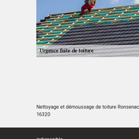
ez pas à prendre
ut pas se faire
vice d’urgence
 de bâche la
oit ou tout
Nettoyage et démoussage de toiture Ronsenac
16320